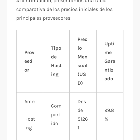
A continuación, presentamos una tabla
comparativa de los precios iniciales de los
principales proveedores:
Prec
Upti
Tipo
io
Prov
me
de
Men
eed
Gara
Host
sual
or
ntiz
ing
(US
ado
D)
Ante
Des
Com
l
de
99.8
part
Host
$126
%
ido
ing
1