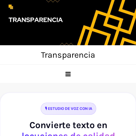
Skip
to
content
Transparencia
🎙️ ESTUDIO DE VOZ CON IA
Convierte texto en
locuciones de calidad