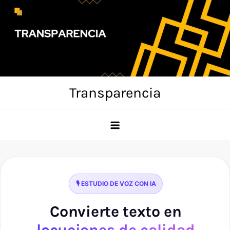
Skip
to
content
Transparencia
🎙️ ESTUDIO DE VOZ CON IA
Convierte texto en
locuciones de calidad