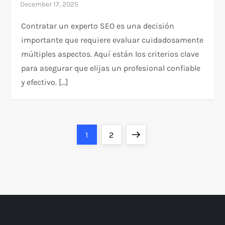
Contratar un experto SEO es una decisión
importante que requiere evaluar cuidadosamente
múltiples aspectos. Aquí están los criterios clave
para asegurar que elijas un profesional confiable
y efectivo. […]
P
Page
Page
Next
1
2
o
page
s
t