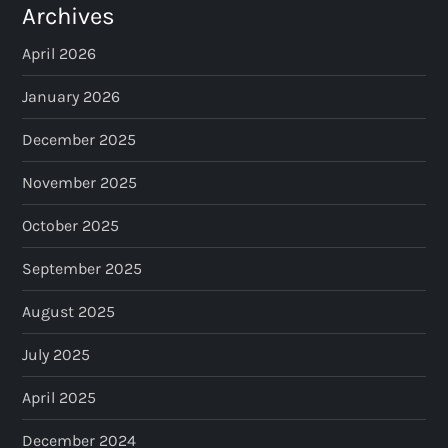
s
Archives
p
April 2026
a
January 2026
December 2025
g
November 2025
i
October 2025
n
September 2025
a
August 2025
t
July 2025
i
April 2025
o
December 2024