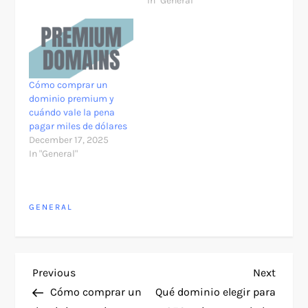
In "General"
Cómo comprar un
dominio premium y
cuándo vale la pena
pagar miles de dólares
December 17, 2025
In "General"
GENERAL
P
Previous
Next
Previous
Next
Post
Post
Cómo comprar un
Qué dominio elegir para