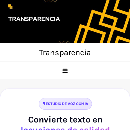
Skip
to
content
Transparencia
🎙️ ESTUDIO DE VOZ CON IA
Convierte texto en
locuciones de calidad