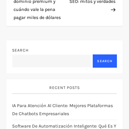
o
dominio premium y
SEO: mitos y verdades
cuándo vale la pena
s
pagar miles de dólares
t
n
SEARCH
a
SEARCH
v
i
RECENT POSTS
g
IA Para Atención Al Cliente: Mejores Plataformas
a
De Chatbots Empresariales
t
Software De Automatización Inteligente: Qué Es Y