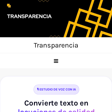
Skip
to
content
Transparencia
🎙️ ESTUDIO DE VOZ CON IA
Convierte texto en
locuciones de calidad