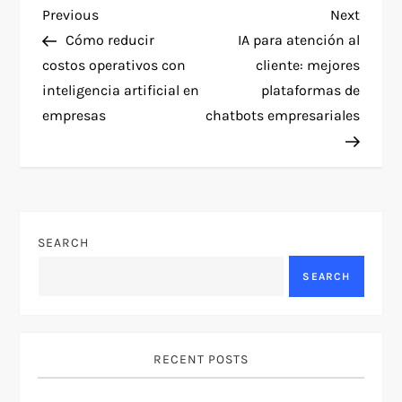
P
Previous
Next
Previous
Next
Post
Post
Cómo reducir
IA para atención al
o
costos operativos con
cliente: mejores
inteligencia artificial en
plataformas de
s
empresas
chatbots empresariales
t
n
a
SEARCH
v
SEARCH
i
g
RECENT POSTS
a