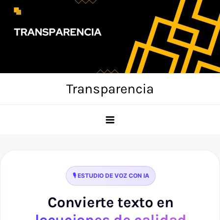
Skip
to
content
Transparencia
🎙️ ESTUDIO DE VOZ CON IA
Convierte texto en
locuciones de calidad