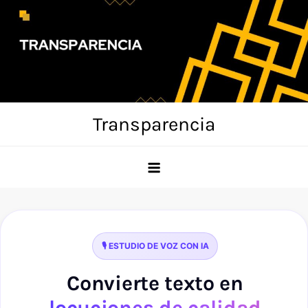
Skip
to
content
Transparencia
🎙️ ESTUDIO DE VOZ CON IA
Convierte texto en
locuciones de calidad