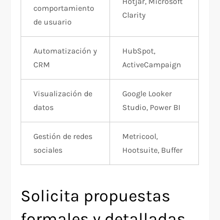
Hotjar, Microsoft
comportamiento
Clarity​
de usuario
Automatización y
HubSpot,
CRM
ActiveCampaign​
Visualización de
Google Looker
datos
Studio, Power BI​
Gestión de redes
Metricool,
sociales
Hootsuite, Buffer​
Solicita propuestas
formales y detalladas