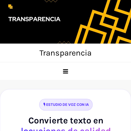
Skip
to
content
Transparencia
🎙️ ESTUDIO DE VOZ CON IA
Convierte texto en
locuciones de calidad