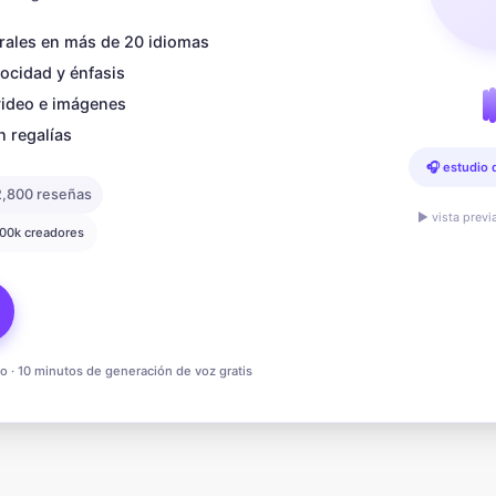
rales en más de 20 idiomas
locidad y énfasis
video e imágenes
n regalías
🎧 estudio 
2,800 reseñas
▶ vista previ
200k creadores
to · 10 minutos de generación de voz gratis