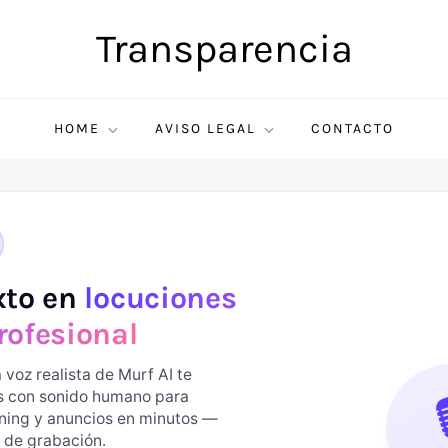
Transparencia
HOME
AVISO LEGAL
CONTACTO
xto en
locuciones
rofesional
 voz realista de Murf AI te
es con sonido humano para

rning y anuncios en minutos —
 de grabación.