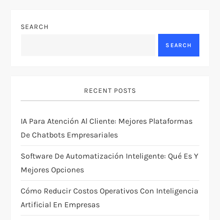
a
SEARCH
v
SEARCH
i
g
RECENT POSTS
a
IA Para Atención Al Cliente: Mejores Plataformas
t
De Chatbots Empresariales
i
Software De Automatización Inteligente: Qué Es Y
Mejores Opciones
o
Cómo Reducir Costos Operativos Con Inteligencia
n
Artificial En Empresas