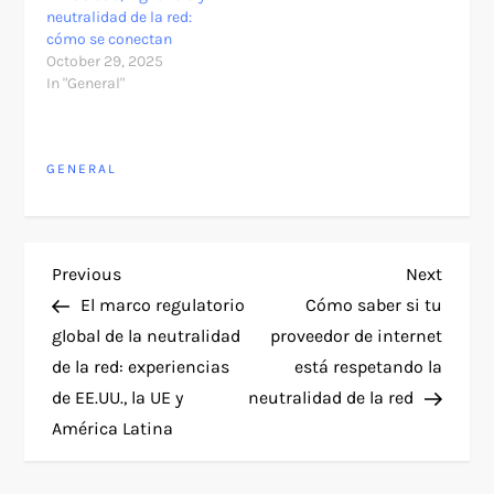
neutralidad de la red:
cómo se conectan
October 29, 2025
In "General"
GENERAL
P
Previous
Next
Previous
Next
Post
Post
El marco regulatorio
Cómo saber si tu
o
global de la neutralidad
proveedor de internet
de la red: experiencias
está respetando la
s
de EE.UU., la UE y
neutralidad de la red
t
América Latina
n