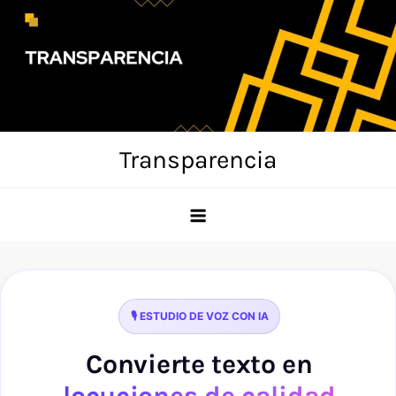
Skip
to
content
Transparencia
🎙️ ESTUDIO DE VOZ CON IA
Convierte texto en
locuciones de calidad