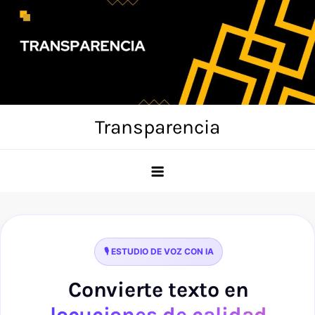
Skip
to
content
Transparencia
🎙️ ESTUDIO DE VOZ CON IA
Convierte texto en
locuciones de calidad