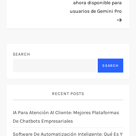
ahora disponible para
t
usuarios de Gemini Pro
n
a
v
SEARCH
SEARCH
i
g
RECENT POSTS
a
t
IA Para Atención Al Cliente: Mejores Plataformas
De Chatbots Empresariales
i
Software De Automatización Inteligente: Qué Es Y