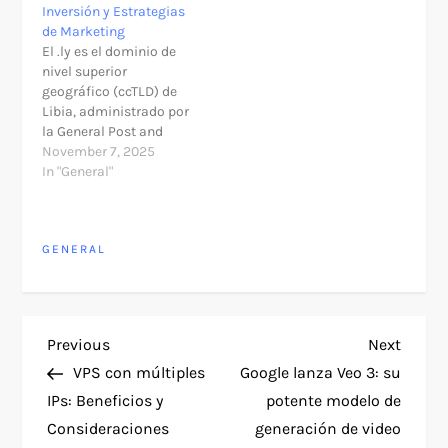
Inversión y Estrategias
de Marketing
El .ly es el dominio de
nivel superior
geográfico (ccTLD) de
Libia, administrado por
la General Post and
Telecommunication
November 7, 2025
Company (GPTC).
In "General"
Aunque está vinculado
a Libia, cualquier
persona puede registrar
GENERAL
la mayoría de los
dominios de segundo
nivel .ly (como com.ly o
org.ly) sin requisitos de
residencia. Sin
P
Previous
Next
Previous
Next
embargo, los…
Post
Post
VPS con múltiples
Google lanza Veo 3: su
o
IPs: Beneficios y
potente modelo de
Consideraciones
generación de video
s