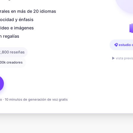
rales en más de 20 idiomas
locidad y énfasis
video e imágenes
n regalías
🎧 estudio 
2,800 reseñas
▶ vista previ
200k creadores
to · 10 minutos de generación de voz gratis