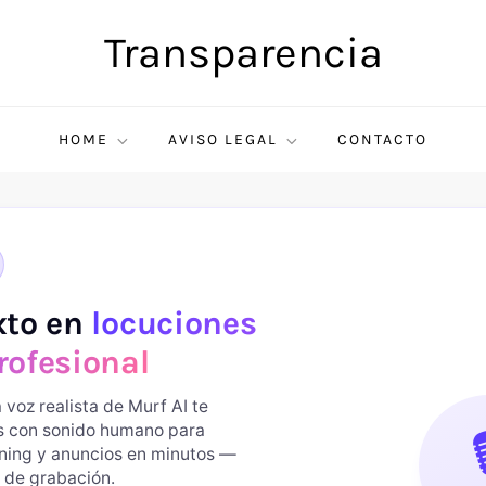
Transparencia
HOME
AVISO LEGAL
CONTACTO
xto en
locuciones
rofesional
 voz realista de Murf AI te
es con sonido humano para

rning y anuncios en minutos —
 de grabación.