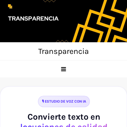
Skip
to
content
Transparencia
🎙️ ESTUDIO DE VOZ CON IA
Convierte texto en
locuciones de calidad