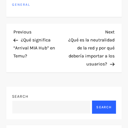
GENERAL
P
Previous
Next
Previous
Next
Post
Post
¿Qué significa
¿Qué es la neutralidad
o
“Arrival MIA Hub” en
de la red y por qué
Temu?
debería importar a los
s
usuarios?
t
n
SEARCH
a
SEARCH
v