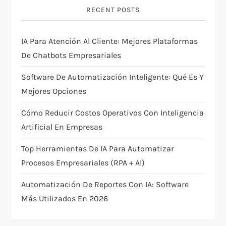
i
RECENT POSTS
g
IA Para Atención Al Cliente: Mejores Plataformas
a
De Chatbots Empresariales
t
Software De Automatización Inteligente: Qué Es Y
i
Mejores Opciones
Cómo Reducir Costos Operativos Con Inteligencia
o
Artificial En Empresas
n
Top Herramientas De IA Para Automatizar
Procesos Empresariales (RPA + AI)
Automatización De Reportes Con IA: Software
Más Utilizados En 2026