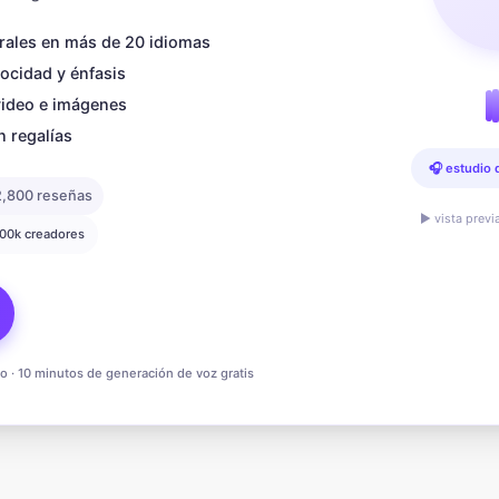
rales en más de 20 idiomas
locidad y énfasis
video e imágenes
n regalías
🎧 estudio 
2,800 reseñas
▶ vista previ
200k creadores
to · 10 minutos de generación de voz gratis