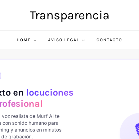
Transparencia
HOME
AVISO LEGAL
CONTACTO
xto en
locuciones
rofesional
 voz realista de Murf AI te
es con sonido humano para

rning y anuncios en minutos —
 de grabación.