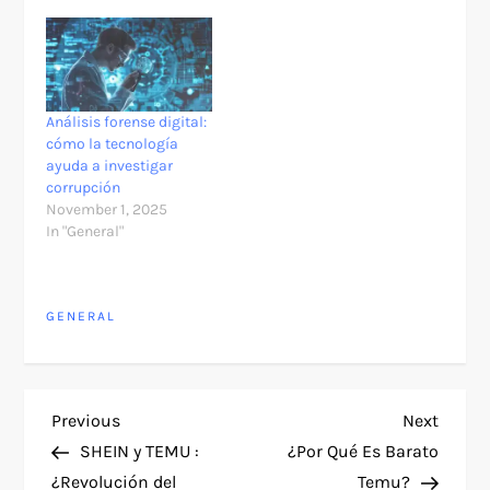
Análisis forense digital:
cómo la tecnología
ayuda a investigar
corrupción
November 1, 2025
In "General"
GENERAL
P
Previous
Next
Previous
Next
Post
Post
SHEIN y TEMU :
¿Por Qué Es Barato
o
¿Revolución del
Temu?