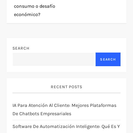
consumo o desafío
s
económico?
t
n
SEARCH
a
SEARCH
v
i
RECENT POSTS
g
IA Para Atención Al Cliente: Mejores Plataformas
a
De Chatbots Empresariales
t
Software De Automatización Inteligente: Qué Es Y