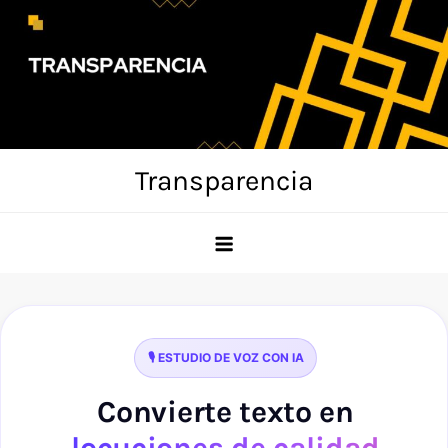
Skip
to
content
Transparencia
🎙️ ESTUDIO DE VOZ CON IA
Convierte texto en
locuciones de calidad